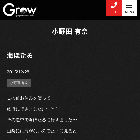
TEL
MENU
小野田 有奈
海ほたる
2015/12/28
小野田 有奈
この前お休みを使って
旅行に行きました( *˙-˙* )
その途中で海ほたるに行きました〜！
山梨には海がないのでたまに見ると