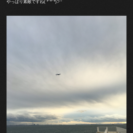
やっぱり素敵ですね( *´꒳`*)੭⁾⁾