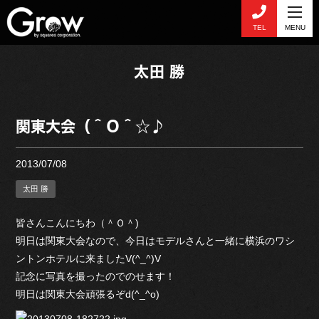
TEL
MENU
太田 勝
関東大会（＾Ｏ＾☆♪
2013/07/08
太田 勝
皆さんこんにちわ（＾Ｏ＾)
明日は関東大会なので、今日はモデルさんと一緒に横浜のワシ
ントンホテルに来ましたV(^_^)V
記念に写真を撮ったのでのせます！
明日は関東大会頑張るぞd(^_^o)