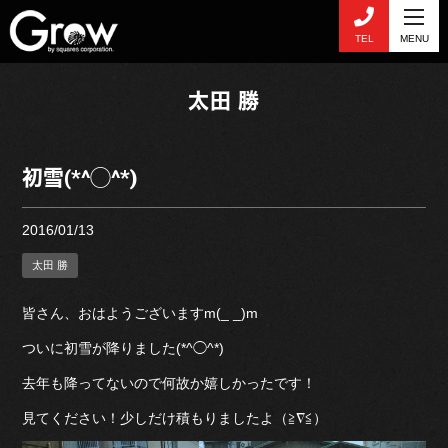
TEL
MENU
太田 勝
初雪(*^◯^*)
2016/01/13
太田 勝
皆さん、おはようございますm(_ _)m
ついに初雪が降りました(*^◯^*)
去年も降ってないので何故か嬉しかったです！
見てください！少しだけ積もりましたよ（≧∇≦）