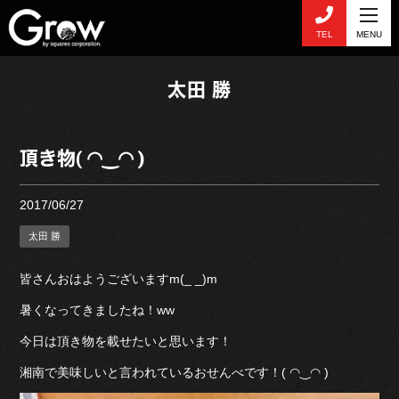
TEL
MENU
太田 勝
頂き物( ◠‿◠ )
2017/06/27
太田 勝
皆さんおはようございますm(_ _)m
暑くなってきましたね！ww
今日は頂き物を載せたいと思います！
湘南で美味しいと言われているおせんべです！( ◠‿◠ )