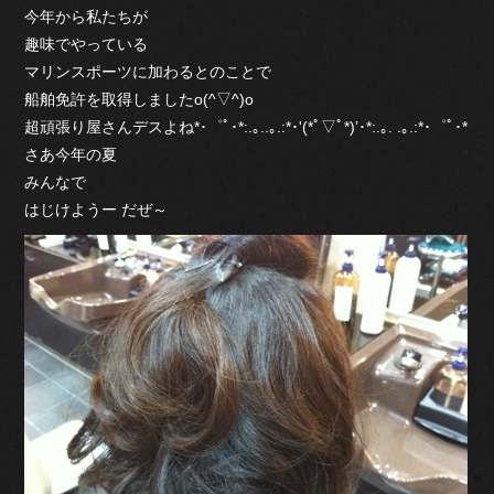
今年から私たちが
趣味でやっている
マリンスポーツに加わるとのことで
船舶免許を取得しましたo(^▽^)o
超頑張り屋さんデスよね*･゜ﾟ･*:.｡..｡.:*･'(*ﾟ▽ﾟ*)’･*:.｡. .｡.:*･゜ﾟ･*
さあ今年の夏
みんなで
はじけようー だぜ～