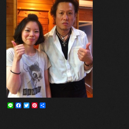
Line
Facebook
Twitter
Pinterest
共
有