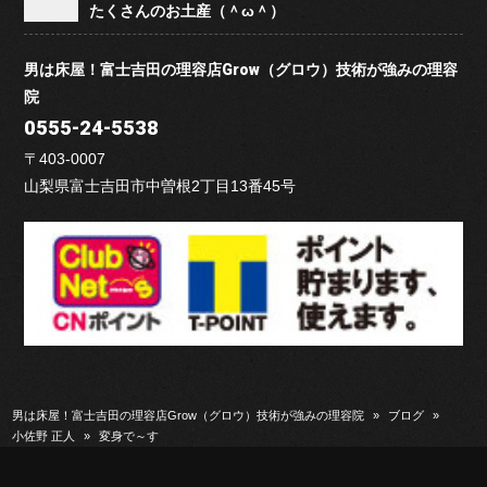
たくさんのお土産（＾ω＾）
男は床屋！富士吉田の理容店Grow（グロウ）技術が強みの理容
院
0555-24-5538
〒403-0007
山梨県富士吉田市中曽根2丁目13番45号
男は床屋！富士吉田の理容店Grow（グロウ）技術が強みの理容院
»
ブログ
»
小佐野 正人
»
変身で～す