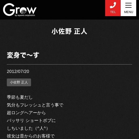
TEL
MENU
小佐野 正人
変身で～す
2012/07/20
小佐野 正人
季節も夏だし
気分もフレッシュと言う事で
超ロングヘアーから
バッサリ ショートボブに
しちいました（^人^）
彼女は昔からのお客様で