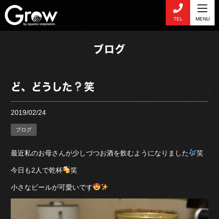
TEL
MENU
ブログ
ど、どうした
笑
2019/02/24
ブログ
最近私のお母さんが少しづつお酒を飲むようになりました
笑
今日も2人で乾杯
笑
小さなビールが可愛いです