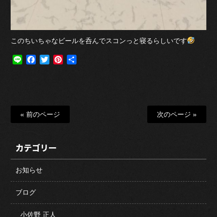
このちいちゃなビールを呑んでスコンっと寝るらしいです
Line
Facebook
Twitter
Pinterest
共
有
« 前のページ
次のページ »
カテゴリー
お知らせ
ブログ
小佐野 正人