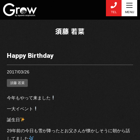
TEL
MENU
須藤 若菜
Happy Birthday
2017/03/26
須藤 若菜
今年もやって来ました
一大イベント
誕生日
29年前の今日も雪が降ったとお父さんが懐かしそうに朝から話
してました