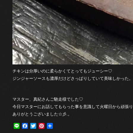
チキンは分厚いのに柔らかくてとってもジューシー♡
ジンジャーソースも濃厚だけどさっぱりしていて美味しかった。
マスター、真紀さんご馳走様でした♡
今日マスターにお話してもらった事を意識して火曜日から頑張り
ありがとうございました☆彡.。
Line
Facebook
Twitter
Pinterest
共
有