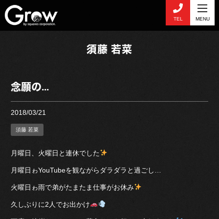
TEL
MENU
須藤 若菜
念願の…
2018/03/21
須藤 若菜
月曜日、火曜日と連休でした
月曜日ゎYouTubeを観ながらダラダラと過ごし…
火曜日ゎ雨で弟がたまたま仕事がお休み
久しぶりに2人でお出かけ