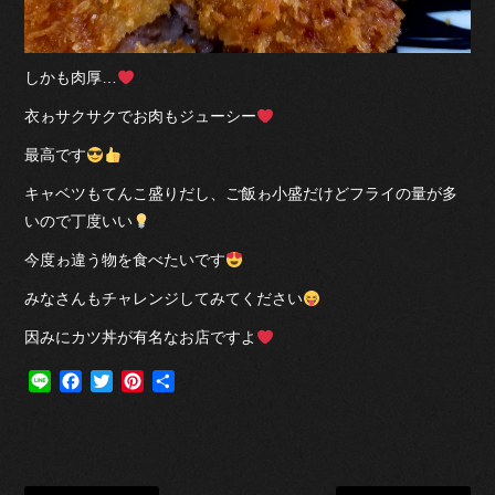
しかも肉厚…
衣ゎサクサクでお肉もジューシー
最高です
キャベツもてんこ盛りだし、ご飯ゎ小盛だけどフライの量が多
いので丁度いい
今度ゎ違う物を食べたいです
みなさんもチャレンジしてみてください
因みにカツ丼が有名なお店ですよ
Line
Facebook
Twitter
Pinterest
共
有