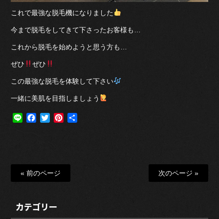
これで最強な脱毛機になりました
今まで脱毛をしてきて下さったお客様も…
これから脱毛を始めようと思う方も…
ぜひ
ぜひ
この最強な脱毛を体験して下さい
一緒に美肌を目指しましょう
Line
Facebook
Twitter
Pinterest
共
有
« 前のページ
次のページ »
カテゴリー