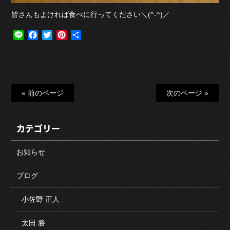
皆さんもよければ食べに行ってください＼(^-^)／
Line
Facebook
Twitter
Pinterest
共
有
« 前のページ
次のページ »
カテゴリー
お知らせ
ブログ
小佐野 正人
太田 勝