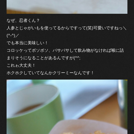
なぜ、忍者くん？
人参とじゃがいもを使ってるからですって(笑)可愛いですねっ＼
(^-^)／
でも本当に美味しい！
コロッケってボソボソ、パサパサして飲み物がなければ喉に詰
まりそうになることがあるんですが(^^;
これゎ大丈夫！
ホクホクしていてなんかクリーミーなんです！