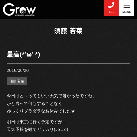
TEL
MENU
須藤 若菜
最高(*‘ω‘ *)
2016/06/20
須藤 若菜
今日はと～ってもいい天気で暑かったですね。
かと言って何もすることなく
ゆっくりダラダラなお休みでした★
明日は東京に行く予定ですが…
天気予報を観てガッカリ(｡ŏ﹏ŏ)