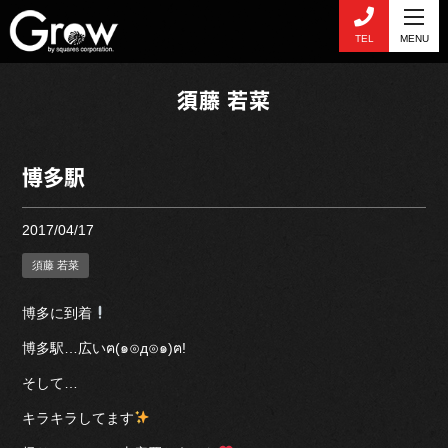
TEL
MENU
須藤 若菜
博多駅
2017/04/17
須藤 若菜
博多に到着
博多駅…広いฅ(๑⊙д⊙๑)ฅ!
そして…
キラキラしてます