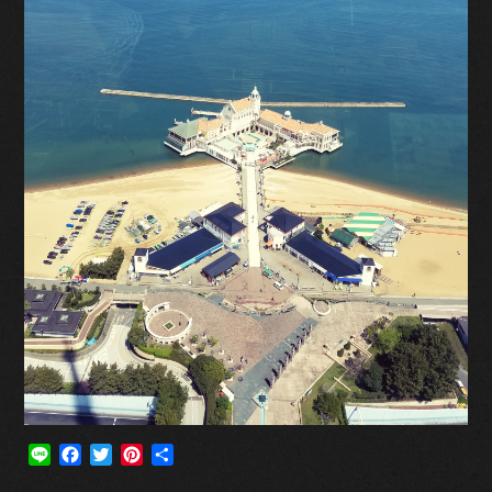
Line
Facebook
Twitter
Pinterest
共
有