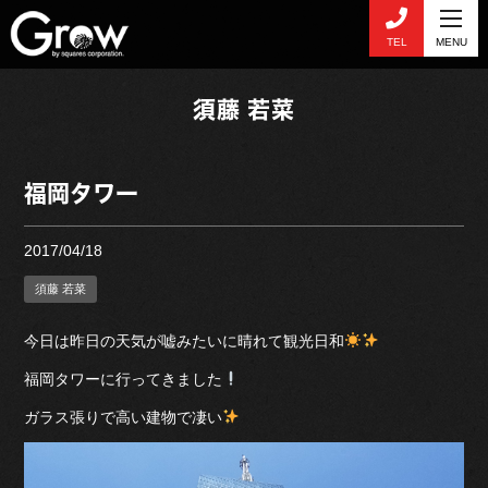
TEL
MENU
須藤 若菜
福岡タワー
2017/04/18
須藤 若菜
今日は昨日の天気が嘘みたいに晴れて観光日和
福岡タワーに行ってきました
ガラス張りで高い建物で凄い