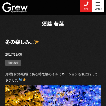
TEL
MENU
須藤 若菜
冬の楽しみ…
2017/11/08
須藤 若菜
月曜日に御殿場にある時之栖のイルミネーションを観に行って
きました