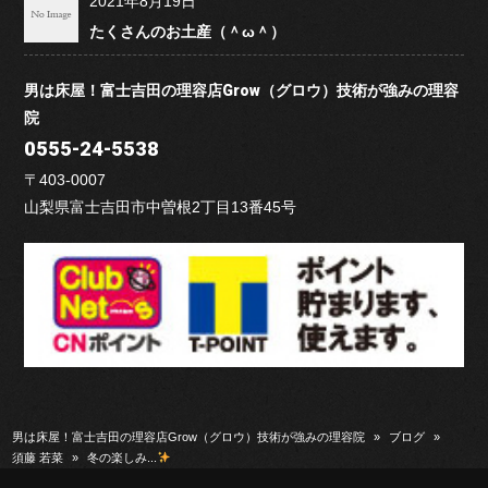
2021年8月19日
たくさんのお土産（＾ω＾）
男は床屋！富士吉田の理容店Grow（グロウ）技術が強みの理容
院
0555-24-5538
〒403-0007
山梨県富士吉田市中曽根2丁目13番45号
男は床屋！富士吉田の理容店Grow（グロウ）技術が強みの理容院
»
ブログ
»
須藤 若菜
»
冬の楽しみ...