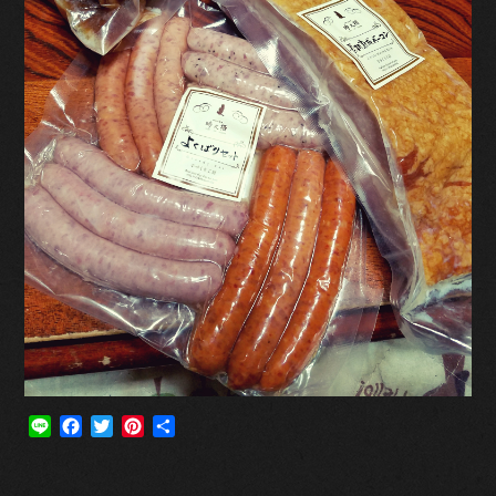
Line
Facebook
Twitter
Pinterest
共
有