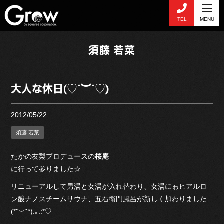
TEL
MENU
須藤 若菜
大人な休日(♡˙︶˙♡)
2012/05/22
須藤 若菜
たかの友梨プロデュースの
桜庵
に行って参りました☆
リニューアルして男湯と女湯が入れ替わり、女湯にゎヒアルロ
ン酸ナノスチームサウナ、五右衛門風呂が新しく加わりました
(*˘︶˘*).｡.:*♡