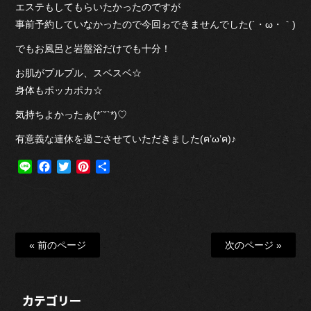
エステもしてもらいたかったのですが
事前予約していなかったので今回ゎできませんでした(´・ω・｀)
でもお風呂と岩盤浴だけでも十分！
お肌がプルプル、スベスベ☆
身体もポッカポカ☆
気持ちよかったぁ(*´˘`*)♡
有意義な連休を過ごさせていただきました(ฅ’ω’ฅ)♪
Line
Facebook
Twitter
Pinterest
共
有
« 前のページ
次のページ »
カテゴリー