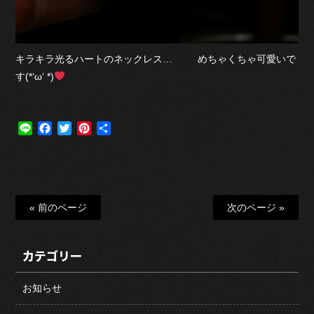
キラキラ光るハートのネックレス… めちゃくちゃ可愛いで
す(*‘ω‘ *)
Line
Facebook
Twitter
Pinterest
共
有
« 前のページ
次のページ »
カテゴリー
お知らせ